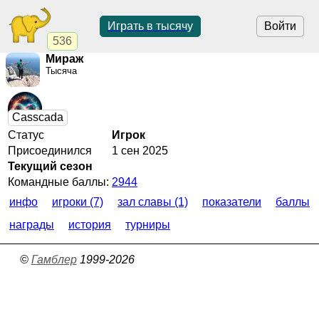
Играть в тысячу
Войти
536
Мираж
Тысяча
Статус
Игрок
Присоединился
1 сен 2025
Текущий сезон
Командные баллы:
2944
инфо
игроки (7)
зал славы (1)
показатели
баллы
награды
история
турниры
©
Гамблер
1999-2026