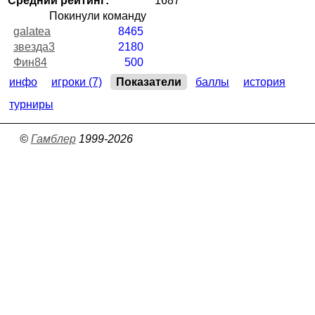
Средний рейтинг:
1687
Покинули команду
galatea
8465
звезда3
2180
Фин84
500
инфо
игроки (7)
Показатели
баллы
история
турниры
©
Гамблер
1999-2026