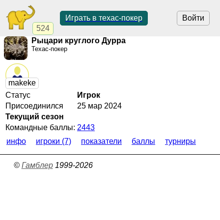
Играть в техас-покер
Войти
524
Рыцари круглого Дурра
Техас-покер
Статус
Игрок
Присоединился
25 мар 2024
Текущий сезон
Командные баллы:
2443
инфо
игроки (7)
показатели
баллы
турниры
©
Гамблер
1999-2026