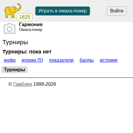
Играть в омаха-покер
Войти
1625
Гармония
Омаха-покер
Турниры
Турниры: пока нет
инфо
игроки (5)
показатели
баллы
история
Турниры
©
Гамблер
1999-2026