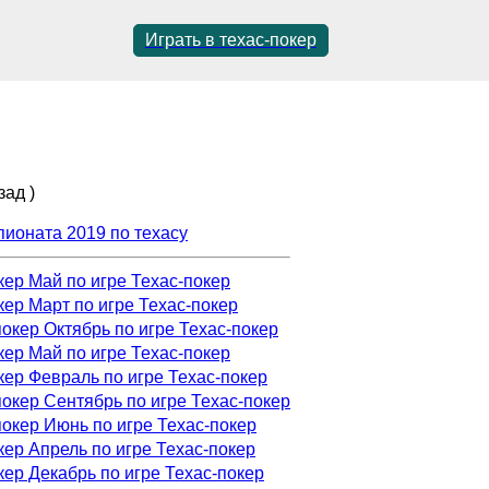
Играть в техас-покер
зад )
ионата 2019 по техасу
кер Май по игре Техас-покер
кер Март по игре Техас-покер
покер Октябрь по игре Техас-покер
кер Май по игре Техас-покер
кер Февраль по игре Техас-покер
покер Сентябрь по игре Техас-покер
покер Июнь по игре Техас-покер
кер Апрель по игре Техас-покер
кер Декабрь по игре Техас-покер