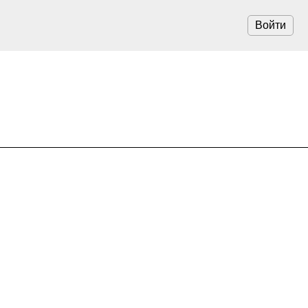
Войти