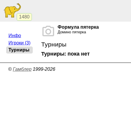
1480
Формула пятерка
Домино пятерка
Инфо
Игроки (3)
Турниры
Турниры
Турниры: пока нет
©
Гамблер
1999-2026