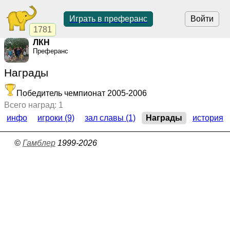
Играть в преферанс
Войти
1781
ЛКН
Преферанс
Награды
Победитель чемпионат 2005-2006
Всего наград: 1
инфо
игроки (9)
зал славы (1)
Награды
история
©
Гамблер
1999-2026