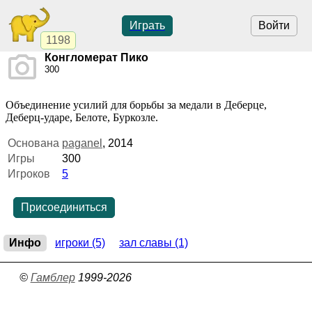
Играть
Войти
1198
Конгломерат Пико
300
Объединение усилий для борьбы за медали в Деберце, 
Деберц-ударе, Белоте, Буркозле.
Основана
paganel
,
2014
Игры
300
Игроков
5
Присоединиться
Инфо
игроки (5)
зал славы (1)
©
Гамблер
1999-2026