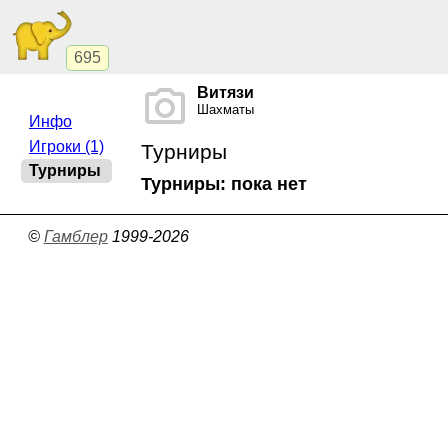
695
Витязи
Шахматы
Инфо
Игроки (1)
Турниры
Турниры
Турниры: пока нет
©
Гамблер
1999-2026