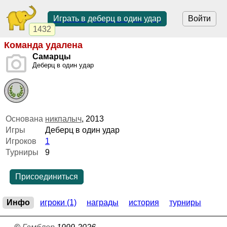
Играть в деберц в один удар
Войти
1432
Команда удалена
Самарцы
Деберц в один удар
Основана
никпалыч
,
2013
Игры
Деберц в один удар
Игроков
1
Турниры
9
Присоединиться
Инфо
игроки (1)
награды
история
турниры