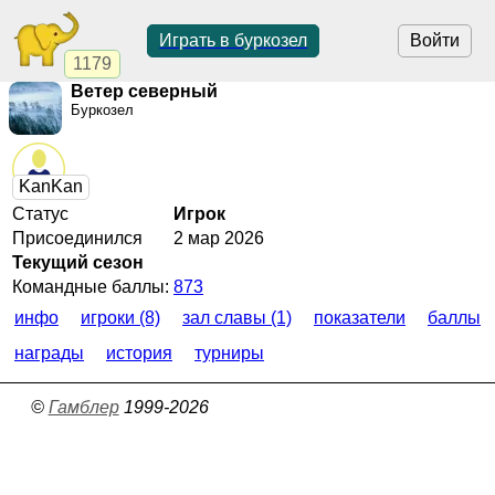
Играть в буркозел
Войти
1179
Ветер северный
Буркозел
Статус
Игрок
Присоединился
2 мар 2026
Текущий сезон
Командные баллы:
873
инфо
игроки (8)
зал славы (1)
показатели
баллы
награды
история
турниры
©
Гамблер
1999-2026