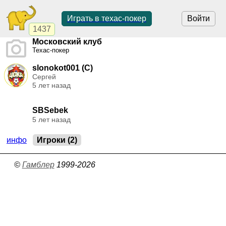
Играть в техас-покер
Войти
1437
Московский клуб
Техас-покер
slonokot001 (C)
Сергей
5 лет назад
SBSebek
5 лет назад
инфо
Игроки (2)
©
Гамблер
1999-2026