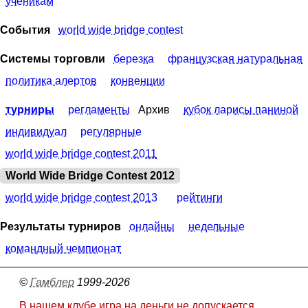
ученикам
События
world wide bridge contest
Системы торговли
березка
французская натуральная
политика алертов
конвенции
турниры
регламенты
Архив
кубок ларисы паниной
индивидуал
регулярные
world wide bridge contest 2011
World Wide Bridge Contest 2012
world wide bridge contest 2013
рейтинги
Результаты турниров
онлайны
недельные
командный чемпионат
©
Гамблер
1999-2026
В нашем клубе игра на деньги не допускается